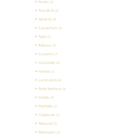
Panier
(3)
Tour de lit
(3)
Set de lit
(3)
Couverture
(4)
Tapis
(1)
Rideaux
(3)
Coussins
(7)
Guirlande
(3)
Hamac
(1)
Luminaires
(4)
Porte bonheur
(3)
Mobile
(3)
Pochette
(1)
Gigoteuse
(3)
Tabouret
(2)
Balançoire
(3)