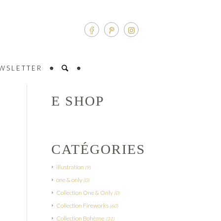
WSLETTER
E SHOP
CATÉGORIES
illustration
(9)
one & only
(0)
Collection One & Only
(0)
Collection Fireworks
(60)
Collection Bohème
(31)