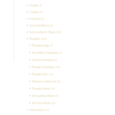
Outlet
(4)
Collab
(24)
bracelet
(0)
Non classifié(e)
(0)
Exclusivités E-Shop
(102)
Poupées
(141)
Poupée Ange
(7)
Set cadeau classique
(2)
Set duo classique
(6)
Poupée Classique
(99)
Poupée Hair
(11)
Pigmée custom set
(2)
Poupée Wave
(12)
Set Cadeau Wave
(5)
Set Duo Wave
(31)
Décoration
(51)